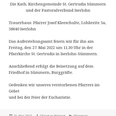
Die Kath. Kirchengemeinde St. Gertrudis Sümmern
und der Pastoralverbund Iserlohn
Trauerhaus: Pfarrer Josef Kleeschulte, Lohbreite 5a,
58640 Iserlohn
Das Auferstehungsamt feiern wir für ihn am
Freitag, den 27. Mai 2022 um 11.30 Uhr in der
Pfarrkirche St. Gertrudis in Iserlohn-Sümmern.
Anschließend erfolgt die Beisetzung auf dem
Friedhof in Sümmern, Burggräfte.
Gedenken wir unseres verstorbenen Pfarrers im
Gebet
und bei der Feier der Eucharistie.
Veröffentlicht
Autor
Kategorien
21. Mai 2022
Christian Weinert
Allgemein