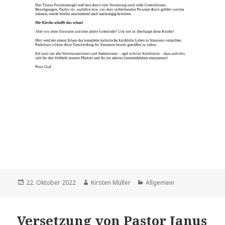
Veröffentlicht
Autor
Kategorien
22. Oktober 2022
Kirsten Müller
Allgemein
am
Versetzung von Pastor Janus