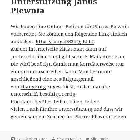
Unterstützung Janus
Plewnia
Wir haben eine Online- Petition für Pfarrer Plewnia
vorbereitet. Sie können den folgenden Link einfach
anklicken:
https://chng.it/B2hQgRLLC
.
Auf der Internetseite klickt man dann auf
„unterschreiben“ und gibt seine E-Mailadresse an.
Die wird benötigt, damit man korrekterweise nur
einmal unterschreiben kann. Man bekommt
anschließend eine Bestätigungsmail
von
change.org
zugeschickt, in der man die
Unterschrift bestätigt. Fertig!
Und dann heißt es teilen, teilen, teilen!
Vielen Dank für Ihre Unterstützung und dass wir
gemeinsam ein Zeichen für Pfarrer Plewnia setzen!
Veröffentlicht
Autor
Kategorien
22. Oktober 2022
Kirsten Müller
Allgemein