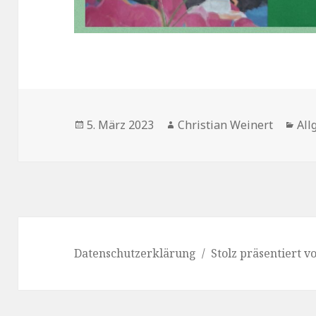
Veröffentlicht
Autor
Kat
5. März 2023
Christian Weinert
All
am
Datenschutzerklärung
Stolz präsentiert 