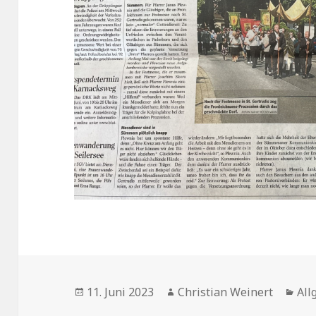
Veröffentlicht
Autor
Kat
11. Juni 2023
Christian Weinert
All
am