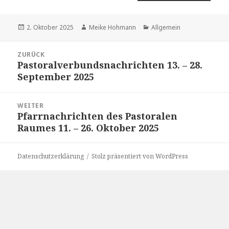
Veröffentlicht
Autor
Kategorien
2. Oktober 2025
Meike Hohmann
Allgemein
am
Beitragsnavigation
ZURÜCK
Pastoralverbundsnachrichten 13. – 28.
Vorheriger
September 2025
Beitrag:
WEITER
Pfarrnachrichten des Pastoralen
Nächster
Raumes 11. – 26. Oktober 2025
Beitrag:
Datenschutzerklärung
Stolz präsentiert von WordPress