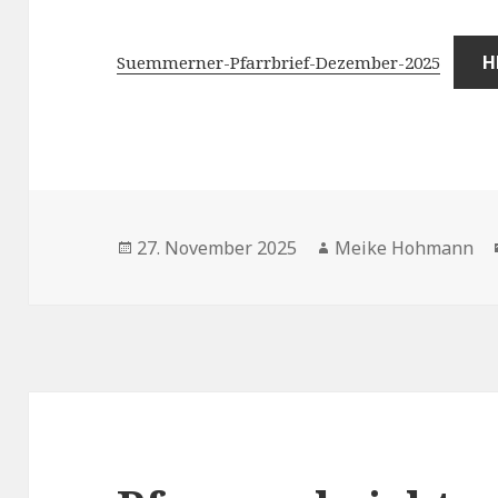
H
Suemmerner-Pfarrbrief-Dezember-2025
Veröffentlicht
Autor
27. November 2025
Meike Hohmann
am