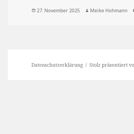
Veröffentlicht
Autor
27. November 2025
Meike Hohmann
am
Datenschutzerklärung
Stolz präsentiert 