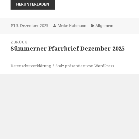
HERUNTERLADEN
Veröffentlicht
Autor
Kategorien
3. Dezember 2025
Meike Hohmann
Allgemein
am
Beitragsnavigation
ZURÜCK
Sümmerner Pfarrbrief Dezember 2025
Vorheriger
Beitrag:
Datenschutzerklärung
Stolz präsentiert von WordPress