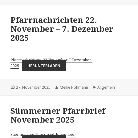
am
Pfarrnachrichten 22.
November – 7. Dezember
2025
Pfarrnachrichten-22-November-7-Dezember-
2025
HERUNTERLADEN
Veröffentlicht
Autor
Kategorien
27. November 2025
Meike Hohmann
Allgemein
am
Sümmerner Pfarrbrief
November 2025
Suemmerner-Pfarrbrief-November-