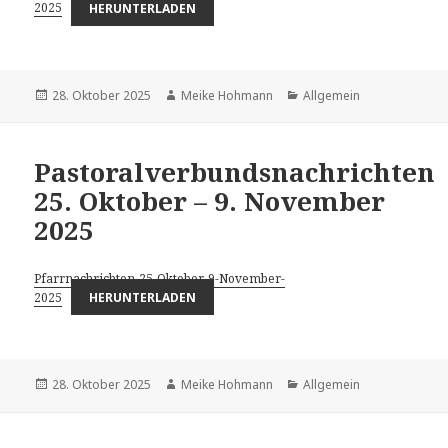
2025
HERUNTERLADEN
Veröffentlicht
Autor
Kategorien
28. Oktober 2025
Meike Hohmann
Allgemein
am
Pastoralverbundsnachrichten
25. Oktober – 9. November
2025
Pfarrnachrichten-25-Oktober-9-November-
2025
HERUNTERLADEN
Veröffentlicht
Autor
Kategorien
28. Oktober 2025
Meike Hohmann
Allgemein
am