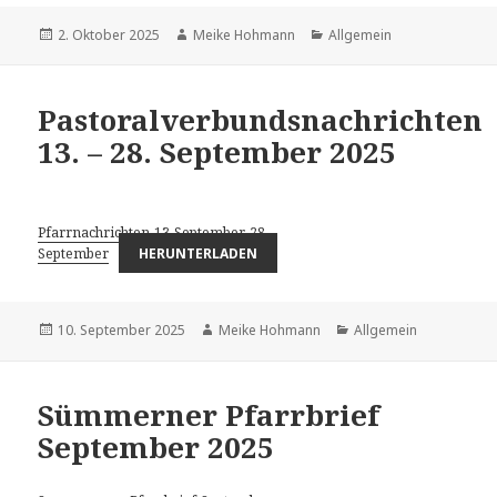
Veröffentlicht
Autor
Kategorien
2. Oktober 2025
Meike Hohmann
Allgemein
am
Pastoralverbundsnachrichten
13. – 28. September 2025
Pfarrnachrichten-13-September-28-
September
HERUNTERLADEN
Veröffentlicht
Autor
Kategorien
10. September 2025
Meike Hohmann
Allgemein
am
Sümmerner Pfarrbrief
September 2025