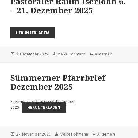
Pastoraler Raum Iserlohn 6.
– 21. Dezember 2025
HERUNTERLADEN
Veröffentlicht
Autor
Kategorien
3. Dezember 2025
Meike Hohmann
Allgemein
am
Sümmerner Pfarrbrief
Dezember 2025
Suemmerner-Pfarrbrief-Dezember-
2025
HERUNTERLADEN
Veröffentlicht
Autor
Kategorien
27. November 2025
Meike Hohmann
Allgemein