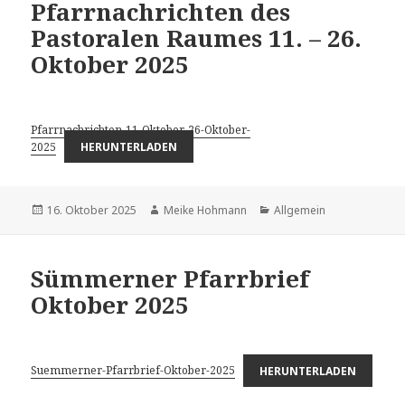
Pfarrnachrichten des
Pastoralen Raumes 11. – 26.
Oktober 2025
Pfarrnachrichten-11-Oktober-26-Oktober-
2025
HERUNTERLADEN
Veröffentlicht
Autor
Kategorien
16. Oktober 2025
Meike Hohmann
Allgemein
am
Sümmerner Pfarrbrief
Oktober 2025
Suemmerner-Pfarrbrief-Oktober-2025
HERUNTERLADEN