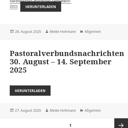
Suemmerner-Pfarrbrief-September-
2025
HERUNTERLADEN
Veröffentlicht
Autor
Kategorien
28. August 2025
Meike Hohmann
Allgemein
am
Pastoralverbundsnachrichten
30. August – 14. September
2025
HERUNTERLADEN
Veröffentlicht
Autor
Kategorien
27. August 2025
Meike Hohmann
Allgemein
am
Beitragsnavigation
SEITE
1