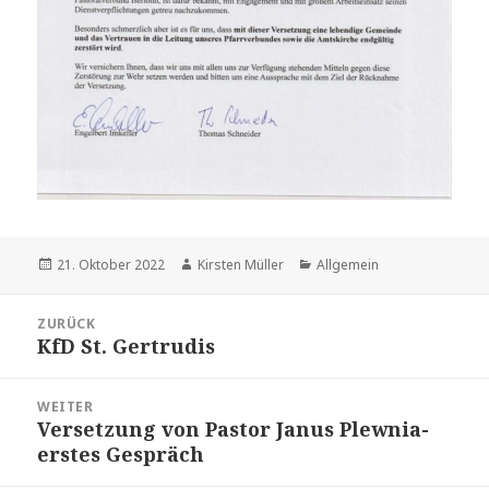
Veröffentlicht
Autor
Kategorien
21. Oktober 2022
Kirsten Müller
Allgemein
am
Beitragsnavigation
ZURÜCK
KfD St. Gertrudis
Vorheriger
Beitrag:
WEITER
Versetzung von Pastor Janus Plewnia-
Nächster
erstes Gespräch
Beitrag: