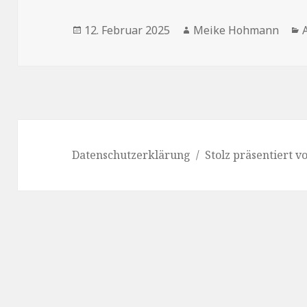
Veröffentlicht
Autor
12. Februar 2025
Meike Hohmann
am
Datenschutzerklärung
Stolz präsentiert 