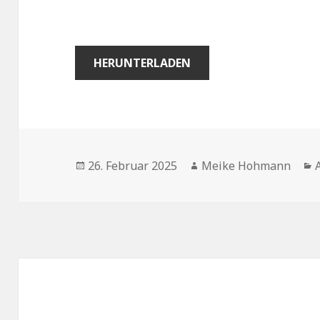
HERUNTERLADEN
Veröffentlicht
Autor
26. Februar 2025
Meike Hohmann
am