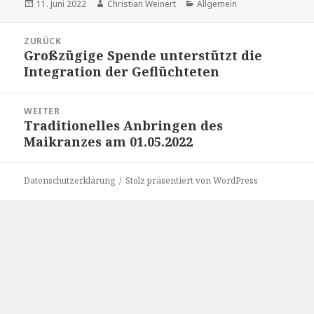
Veröffentlicht
Autor
Kategorien
11. Juni 2022
Christian Weinert
Allgemein
am
Beitragsnavigation
ZURÜCK
Großzügige Spende unterstützt die
Vorheriger
Integration der Geflüchteten
Beitrag:
WEITER
Traditionelles Anbringen des
Nächster
Maikranzes am 01.05.2022
Beitrag:
Datenschutzerklärung
Stolz präsentiert von WordPress