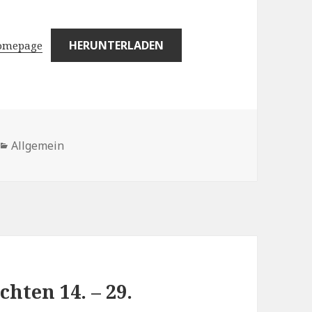
HERUNTERLADEN
Homepage
Kategorien
Allgemein
hten 14. – 29.