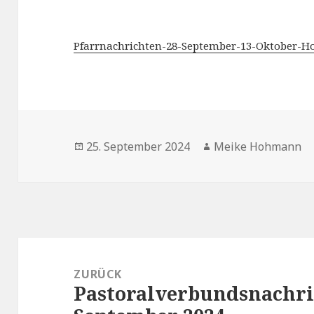
Pfarrnachrichten-28-September-13-Oktober-
Veröffentlicht
Autor
25. September 2024
Meike Hohmann
am
Beitragsnavigation
ZURÜCK
Pastoralverbundsnachric
Vorheriger
Beitrag: