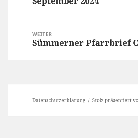
September 2024
WEITER
Sümmerner Pfarrbrief O
Nächster
Beitrag:
Datenschutzerklärung
Stolz präsentiert 