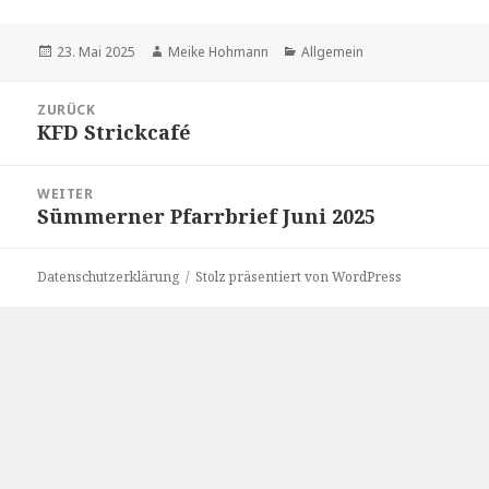
Veröffentlicht
Autor
Kategorien
23. Mai 2025
Meike Hohmann
Allgemein
am
Beitragsnavigation
ZURÜCK
KFD Strickcafé
Vorheriger
Beitrag:
WEITER
Sümmerner Pfarrbrief Juni 2025
Nächster
Beitrag:
Datenschutzerklärung
Stolz präsentiert von WordPress