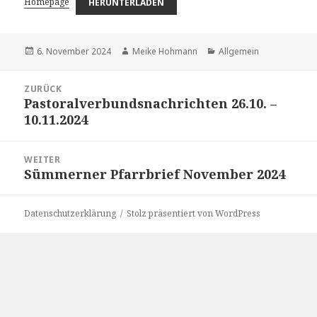
Homepage
HERUNTERLADEN
Veröffentlicht
Autor
Kategorien
6. November 2024
Meike Hohmann
Allgemein
am
Beitragsnavigation
ZURÜCK
Pastoralverbundsnachrichten 26.10. –
Vorheriger
10.11.2024
Beitrag:
WEITER
Sümmerner Pfarrbrief November 2024
Nächster
Beitrag:
Datenschutzerklärung
Stolz präsentiert von WordPress