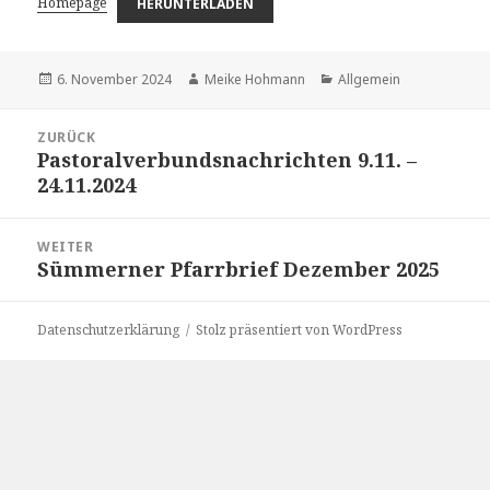
Homepage
HERUNTERLADEN
Veröffentlicht
Autor
Kategorien
6. November 2024
Meike Hohmann
Allgemein
am
Beitragsnavigation
ZURÜCK
Pastoralverbundsnachrichten 9.11. –
Vorheriger
24.11.2024
Beitrag:
WEITER
Sümmerner Pfarrbrief Dezember 2025
Nächster
Beitrag:
Datenschutzerklärung
Stolz präsentiert von WordPress