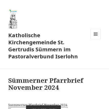
Katholische
Kirchengemeinde St.
MENÜ
UND
Gertrudis Sümmern im
WIDGETS
Pastoralverbund Iserlohn
Sümmerner Pfarrbrief
November 2024
Suemmerner-Pfarrbrief-November-2024-