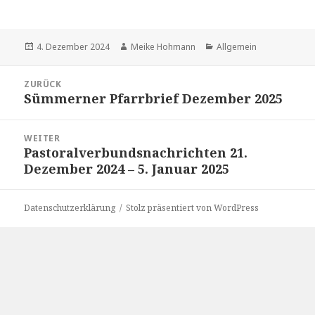
Veröffentlicht
Autor
Kategorien
4. Dezember 2024
Meike Hohmann
Allgemein
am
Beitragsnavigation
ZURÜCK
Sümmerner Pfarrbrief Dezember 2025
Vorheriger
Beitrag:
WEITER
Pastoralverbundsnachrichten 21.
Nächster
Dezember 2024 – 5. Januar 2025
Beitrag:
Datenschutzerklärung
Stolz präsentiert von WordPress