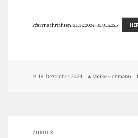
HE
Pfarrnachrichten-21.12.2024-05.01.2025
Veröffentlicht
Autor
18. Dezember 2024
Meike Hohmann
am
Beitragsnavigation
ZURÜCK