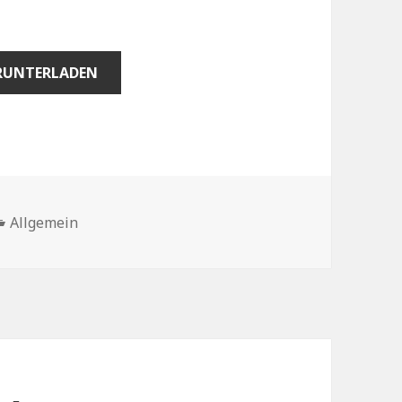
RUNTERLADEN
Kategorien
Allgemein