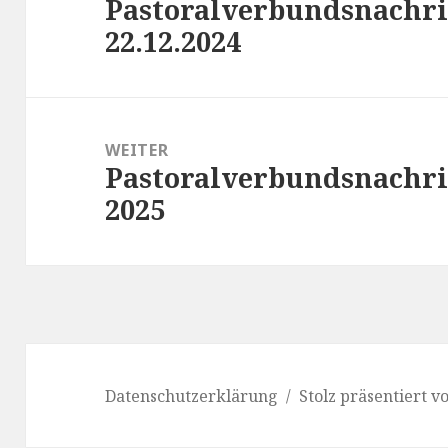
Pastoralverbundsnachric
Vorheriger
22.12.2024
Beitrag:
WEITER
Pastoralverbundsnachric
Nächster
2025
Beitrag:
Datenschutzerklärung
Stolz präsentiert 