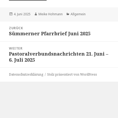
Veröffentlicht
Autor
Kategorien
4. Juni 2025
Meike Hohmann
Allgemein
am
Beitragsnavigation
ZURÜCK
Sümmerner Pfarrbrief Juni 2025
Vorheriger
Beitrag:
WEITER
Pastoralverbundsnachrichten 21. Juni –
Nächster
6. Juli 2025
Beitrag:
Datenschutzerklärung
Stolz präsentiert von WordPress