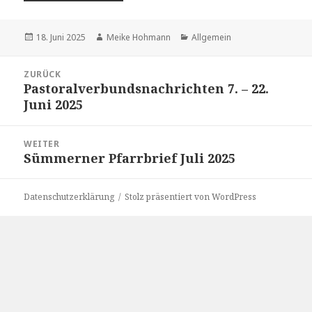
Veröffentlicht
Autor
Kategorien
18. Juni 2025
Meike Hohmann
Allgemein
am
Beitragsnavigation
ZURÜCK
Pastoralverbundsnachrichten 7. – 22.
Vorheriger
Juni 2025
Beitrag:
WEITER
Sümmerner Pfarrbrief Juli 2025
Nächster
Beitrag:
Datenschutzerklärung
Stolz präsentiert von WordPress